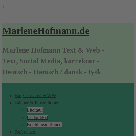
↓
MarleneHofmann.de
Marlene Hofmann Text & Web -
Text, Social Media, korrektur -
Deutsch - Dänisch / dansk - tysk
Blog: CreativeWWW
Bücher & Illustrationen
Literatur
Fachartikel
Buchillustrationen
Referenzen