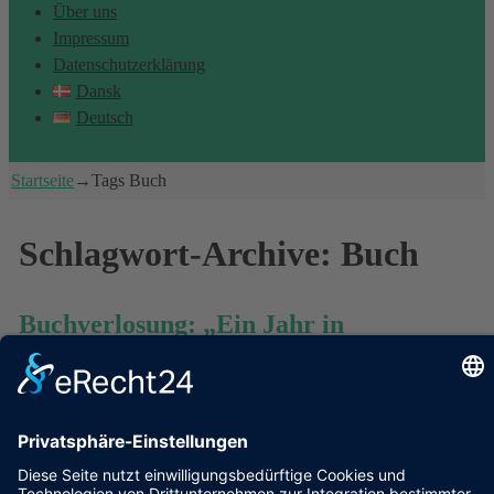
Über uns
Impressum
Datenschutzerklärung
Dansk
Deutsch
Startseite
→Tags
Buch
Schlagwort-Archive:
Buch
Buchverlosung: „Ein Jahr in
Kopenhagen“ & Eintauchen in die Welt
der Kopenhagener Museen