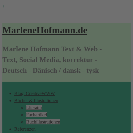
↓
MarleneHofmann.de
Marlene Hofmann Text & Web -
Text, Social Media, korrektur -
Deutsch - Dänisch / dansk - tysk
Blog: CreativeWWW
Bücher & Illustrationen
Literatur
Fachartikel
Buchillustrationen
Referenzen