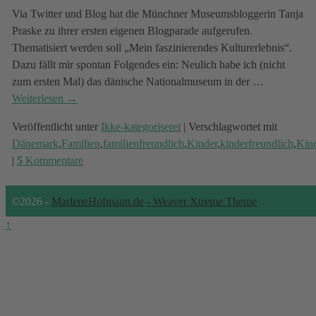
Via Twitter und Blog hat die Münchner Museumsbloggerin Tanja
Praske zu ihrer ersten eigenen Blogparade aufgerufen.
Thematisiert werden soll „Mein faszinierendes Kulturerlebnis“.
Dazu fällt mir spontan Folgendes ein: Neulich habe ich (nicht
zum ersten Mal) das dänische Nationalmuseum in der
…
Weiterlesen →
Veröffentlicht unter
Ikke-kategoriseret
|
Verschlagwortet mit
Dänemark
,
Familien
,
familienfreundlich
,
Kinder
,
kinderfreundlich
,
Kin
|
5
Kommentare
©2026 -
MarleneHofmann.de
-
Weaver Xtreme Theme
↑