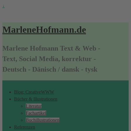
↓
MarleneHofmann.de
Marlene Hofmann Text & Web -
Text, Social Media, korrektur -
Deutsch - Dänisch / dansk - tysk
Blog: CreativeWWW
Bücher & Illustrationen
Literatur
Fachartikel
Buchillustrationen
Referenzen