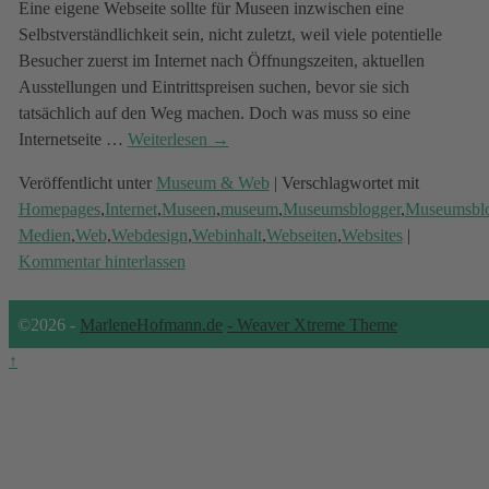
Eine eigene Webseite sollte für Museen inzwischen eine
Selbstverständlichkeit sein, nicht zuletzt, weil viele potentielle
Besucher zuerst im Internet nach Öffnungszeiten, aktuellen
Ausstellungen und Eintrittspreisen suchen, bevor sie sich
tatsächlich auf den Weg machen. Doch was muss so eine
Internetseite
…
Weiterlesen →
Veröffentlicht unter
Museum & Web
|
Verschlagwortet mit
Homepages
,
Internet
,
Museen
,
museum
,
Museumsblogger
,
Museumsbl
Medien
,
Web
,
Webdesign
,
Webinhalt
,
Webseiten
,
Websites
|
Kommentar hinterlassen
©2026 -
MarleneHofmann.de
-
Weaver Xtreme Theme
↑