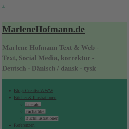
↓
MarleneHofmann.de
Marlene Hofmann Text & Web -
Text, Social Media, korrektur -
Deutsch - Dänisch / dansk - tysk
Blog: CreativeWWW
Bücher & Illustrationen
Literatur
Fachartikel
Buchillustrationen
Referenzen