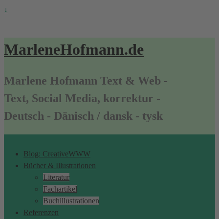
↓
MarleneHofmann.de
Marlene Hofmann Text & Web -
Text, Social Media, korrektur -
Deutsch - Dänisch / dansk - tysk
Blog: CreativeWWW
Bücher & Illustrationen
Literatur
Fachartikel
Buchillustrationen
Referenzen