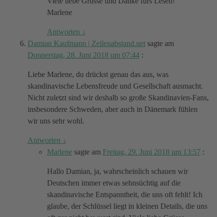
Viele liebe Grüsse und Danke fürs Lesen!
Marlene
Antworten
↓
Damian Kaufmann | Zeilenabstand.net
sagte am
Donnerstag, 28. Juni 2018 um 07:44
:
Liebe Marlene, du drückst genau das aus, was
skandinavische Lebensfreude und Gesellschaft ausmacht.
Nicht zuletzt sind wir deshalb so große Skandinavien-Fans,
insbesondere Schweden, aber auch in Dänemark fühlen
wir uns sehr wohl.
Antworten
↓
Marlene
sagte am
Freitag, 29. Juni 2018 um 13:57
:
Hallo Damian, ja, wahrscheinlich schauen wir
Deutschen immer etwas sehnsüchtig auf die
skandinavische Entspanntheit, die uns oft fehlt! Ich
glaube, der Schlüssel liegt in kleinen Details, die uns