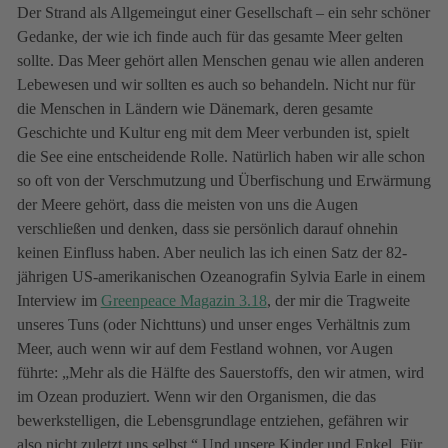
Der Strand als Allgemeingut einer Gesellschaft – ein sehr schöner
Gedanke, der wie ich finde auch für das gesamte Meer gelten
sollte. Das Meer gehört allen Menschen genau wie allen anderen
Lebewesen und wir sollten es auch so behandeln. Nicht nur für
die Menschen in Ländern wie Dänemark, deren gesamte
Geschichte und Kultur eng mit dem Meer verbunden ist, spielt
die See eine entscheidende Rolle. Natürlich haben wir alle schon
so oft von der Verschmutzung und Überfischung und Erwärmung
der Meere gehört, dass die meisten von uns die Augen
verschließen und denken, dass sie persönlich darauf ohnehin
keinen Einfluss haben. Aber neulich las ich einen Satz der 82-
jährigen US-amerikanischen Ozeanografin Sylvia Earle in einem
Interview im
Greenpeace Magazin 3.18
, der mir die Tragweite
unseres Tuns (oder Nichttuns) und unser enges Verhältnis zum
Meer, auch wenn wir auf dem Festland wohnen, vor Augen
führte: „Mehr als die Hälfte des Sauerstoffs, den wir atmen, wird
im Ozean produziert. Wenn wir den Organismen, die das
bewerkstelligen, die Lebensgrundlage entziehen, gefähren wir
also nicht zuletzt uns selbst.“ Und unsere Kinder und Enkel. Für