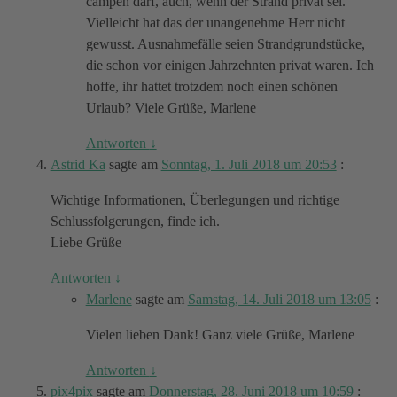
campen darf, auch, wenn der Strand privat sei.
Vielleicht hat das der unangenehme Herr nicht
gewusst. Ausnahmefälle seien Strandgrundstücke,
die schon vor einigen Jahrzehnten privat waren. Ich
hoffe, ihr hattet trotzdem noch einen schönen
Urlaub? Viele Grüße, Marlene
Antworten
↓
Astrid Ka
sagte am
Sonntag, 1. Juli 2018 um 20:53
:
Wichtige Informationen, Überlegungen und richtige
Schlussfolgerungen, finde ich.
Liebe Grüße
Antworten
↓
Marlene
sagte am
Samstag, 14. Juli 2018 um 13:05
:
Vielen lieben Dank! Ganz viele Grüße, Marlene
Antworten
↓
pix4pix
sagte am
Donnerstag, 28. Juni 2018 um 10:59
: