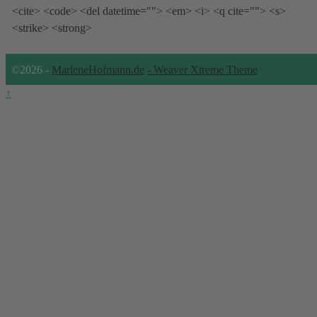
<cite> <code> <del datetime=""> <em> <i> <q cite=""> <s>
<strike> <strong>
©2026 -
MarleneHofmann.de
-
Weaver Xtreme Theme
↑