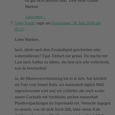
oft gar nicht bewusst sind. Viele liebe Grüsse,
Marlene
Antworten
↓
Tanja Praske
sagte am
Donnerstag, 28. Juni 2018 um
05:21
:
Liebe Marlene,
hach, direkt nach dem Fussballspiel geschrieben oder
währenddessen? Egal. Einfach nur genial. Du machst mir
Lust nach Aarhus zu fahren, das liest sich sehr verlockend,
was du beschreibst!
Ja, die Meeresverschmutzung hat es in sich. Sah kürzlich
ein Foto vom Strand Balis, wo massenhaft täglich Müll
angeschwemmt wird und wir schlürfen alle noch weiter
unsere Cocktails mit Strohhalm, packen massenhaft
Plastikverpackungen im Supermarkt ein. Versuche dagegen
zu steuern, was oft nicht leicht fällt, kläre meine Kids