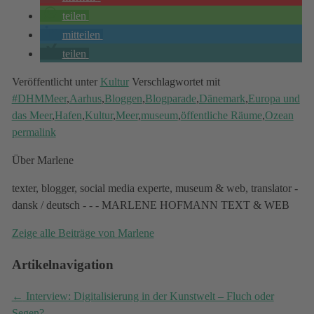
teilen
mitteilen
teilen
Veröffentlicht unter
Kultur
Verschlagwortet mit
#DHMMeer
,
Aarhus
,
Bloggen
,
Blogparade
,
Dänemark
,
Europa und
das Meer
,
Hafen
,
Kultur
,
Meer
,
museum
,
öffentliche Räume
,
Ozean
permalink
Über Marlene
texter, blogger, social media experte, museum & web, translator -
dansk / deutsch - - - MARLENE HOFMANN TEXT & WEB
Zeige alle Beiträge von
Marlene
Artikelnavigation
←
Interview: Digitalisierung in der Kunstwelt – Fluch oder
Segen?