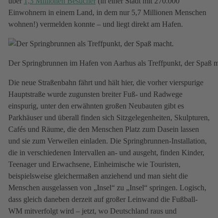
über
1,3 Millionen Besucher
(in einer Stadt mit 270.000
Einwohnern in einem Land, in dem nur 5,7 Millionen Menschen
wohnen!) vermelden konnte – und liegt direkt am Hafen.
Der Springbrunnen im Hafen von Aarhus als Treffpunkt, der Spaß m
Die neue Straßenbahn fährt und hält hier, die vorher vierspurige
Hauptstraße wurde zugunsten breiter Fuß- und Radwege
einspurig, unter den erwähnten großen Neubauten gibt es
Parkhäuser und überall finden sich Sitzgelegenheiten, Skulpturen,
Cafés und Räume, die den Menschen Platz zum Dasein lassen
und sie zum Verweilen einladen. Die Springbrunnen-Installation,
die in verschiedenen Intervallen an- und ausgeht, finden Kinder,
Teenager und Erwachsene, Einheimische wie Touristen,
beispielsweise gleichermaßen anziehend und man sieht die
Menschen ausgelassen von „Insel“ zu „Insel“ springen. Logisch,
dass gleich daneben derzeit auf großer Leinwand die Fußball-
WM mitverfolgt wird – jetzt, wo Deutschland raus und