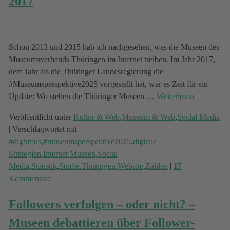
2017
Schon 2013 und 2015 hab ich nachgesehen, was die Museen des
Museumsverbands Thüringen im Internet treiben. Im Jahr 2017,
dem Jahr als die Thüringer Landesregierung die
#Museumsperspektive2025 vorgestellt hat, war es Zeit für ein
Update: Wo stehen die Thüringer Museen
…
Weiterlesen →
Veröffentlicht unter
Kultur & Web
,
Museum & Web
,
Social Media
|
Verschlagwortet mit
#digSmus
,
#museumsperspektive2025
,
digitale
Strategien
,
Internet
,
Museen
,
Social
Media
,
Statistik
,
Studie
,
Thüringen
,
Website
,
Zahlen
|
17
Kommentare
Followers verfolgen – oder nicht? –
Museen debattieren über Follower-