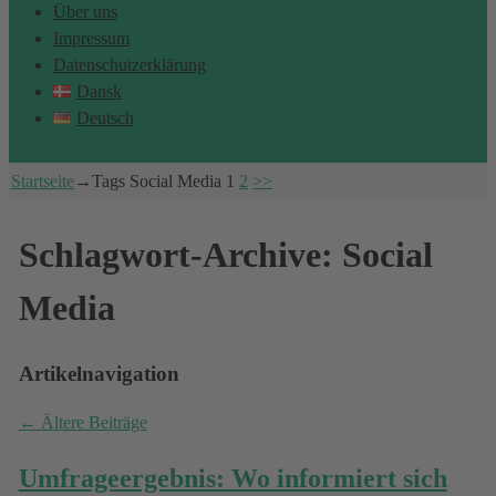
Über uns
Impressum
Datenschutzerklärung
Dansk
Deutsch
Startseite
→Tags
Social Media
1
2
>>
Schlagwort-Archive:
Social
Media
Artikelnavigation
←
Ältere Beiträge
Umfrageergebnis: Wo informiert sich