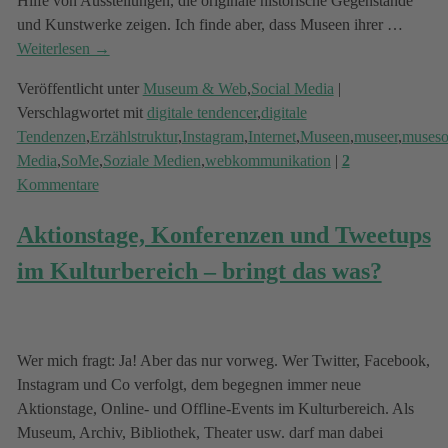
Hilfe von Ausstellungen, die originale historische Gegenstände
und Kunstwerke zeigen. Ich finde aber, dass Museen ihrer
…
Weiterlesen →
Veröffentlicht unter
Museum & Web
,
Social Media
|
Verschlagwortet mit
digitale tendencer
,
digitale
Tendenzen
,
Erzählstruktur
,
Instagram
,
Internet
,
Museen
,
museer
,
museso
Media
,
SoMe
,
Soziale Medien
,
webkommunikation
|
2
Kommentare
Aktionstage, Konferenzen und Tweetups
im Kulturbereich – bringt das was?
Wer mich fragt: Ja! Aber das nur vorweg. Wer Twitter, Facebook,
Instagram und Co verfolgt, dem begegnen immer neue
Aktionstage, Online- und Offline-Events im Kulturbereich. Als
Museum, Archiv, Bibliothek, Theater usw. darf man dabei