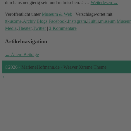
durchaus neugierig sein und mitmischen. #
…
Weiterlesen →
Veröffentlicht unter
Museum & Web
|
Verschlagwortet mit
#kusome
,
Archiv
,
Blogs
,
Facebook
,
Instagram
,
Kultur
,
museum
,
Museum
Media
,
Theater
,
Twitter
|
3
Kommentare
Artikelnavigation
←
Ältere Beiträge
©2026 -
MarleneHofmann.de
-
Weaver Xtreme Theme
↑