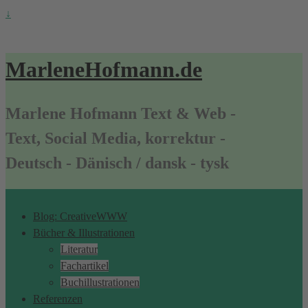
↓
MarleneHofmann.de
Marlene Hofmann Text & Web -
Text, Social Media, korrektur -
Deutsch - Dänisch / dansk - tysk
Blog: CreativeWWW
Bücher & Illustrationen
Literatur
Fachartikel
Buchillustrationen
Referenzen