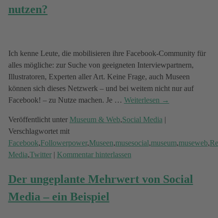
nutzen?
Ich kenne Leute, die mobilisieren ihre Facebook-Community für
alles mögliche: zur Suche von geeigneten Interviewpartnern,
Illustratoren, Experten aller Art. Keine Frage, auch Museen
können sich dieses Netzwerk – und bei weitem nicht nur auf
Facebook! – zu Nutze machen. Je
…
Weiterlesen →
Veröffentlicht unter
Museum & Web
,
Social Media
|
Verschlagwortet mit
Facebook
,
Followerpower
,
Museen
,
musesocial
,
museum
,
museweb
,
Re
Media
,
Twitter
|
Kommentar hinterlassen
Der ungeplante Mehrwert von Social
Media – ein Beispiel